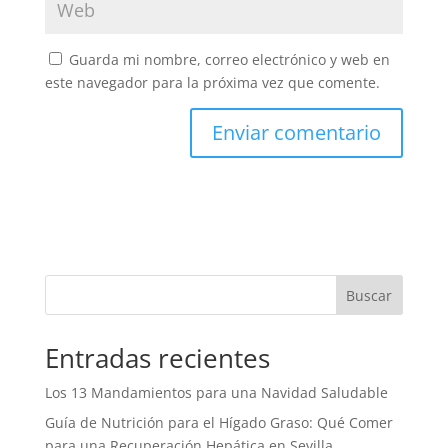
Guarda mi nombre, correo electrónico y web en
este navegador para la próxima vez que comente.
A
l
t
e
r
n
Buscar
a
t
Entradas recientes
i
v
Los 13 Mandamientos para una Navidad Saludable
e
:
Guía de Nutrición para el Hígado Graso: Qué Comer
para una Recuperación Hepática en Sevilla