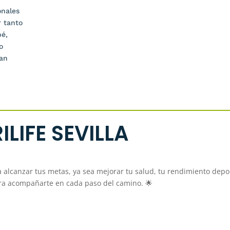
onales
r tanto
bé,
o
tan
ILIFE SEVILLA
a alcanzar tus metas, ya sea mejorar tu salud, tu rendimiento depo
ara acompañarte en cada paso del camino. 🌟