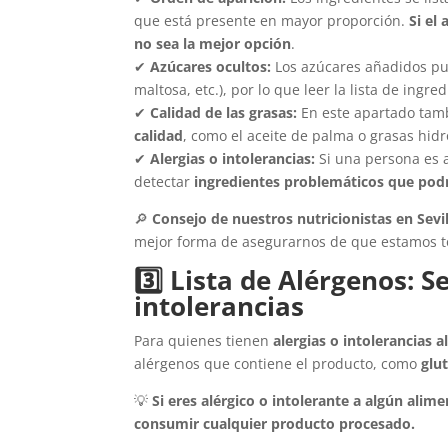
que está presente en mayor proporción.
Si el
no sea la mejor opción
.
✔
Azúcares ocultos:
Los azúcares añadidos pue
maltosa, etc.), por lo que leer la lista de ingre
✔
Calidad de las grasas:
En este apartado tam
calidad
, como el aceite de palma o grasas hid
✔
Alergias o intolerancias:
Si una persona es al
detectar
ingredientes problemáticos que podrí
🔎
Consejo de nuestros nutricionistas en Sevil
mejor forma de asegurarnos de que estamos t
3️⃣ Lista de Alérgenos: 
intolerancias
Para quienes tienen
alergias o intolerancias 
alérgenos que contiene el producto, como
glu
💡
Si eres alérgico o intolerante a algún ali
consumir cualquier producto procesado.