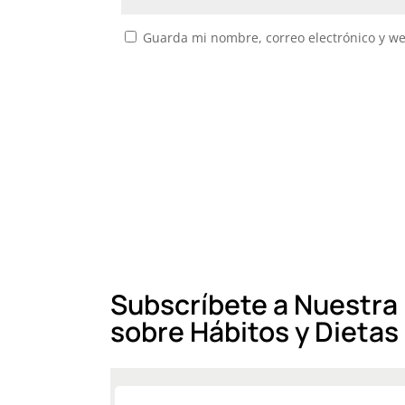
Guarda mi nombre, correo electrónico y w
A
l
t
e
r
n
a
t
i
Subscríbete a Nuestra
v
sobre Hábitos y Dietas
e
: