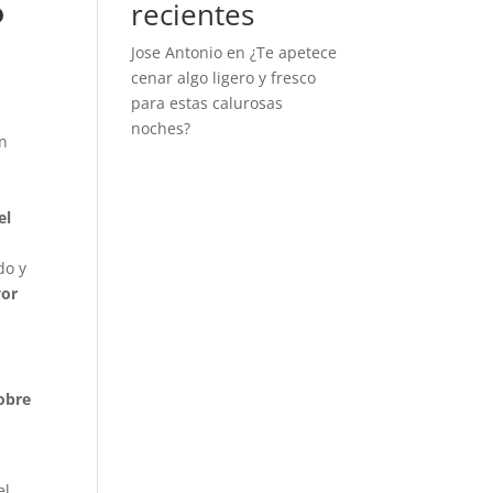
o
recientes
Jose Antonio
en
¿Te apetece
cenar algo ligero y fresco
para estas calurosas
noches?
in
el
do y
yor
sobre
el