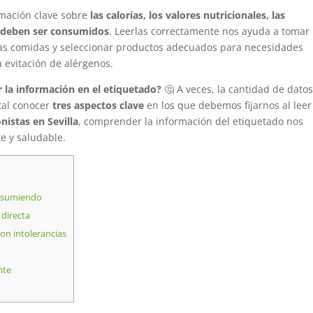
rmación clave sobre
las calorías, los valores nutricionales, las
 deben ser consumidos
. Leerlas correctamente nos ayuda a tomar
tras comidas y seleccionar productos adecuados para necesidades
a evitación de alérgenos.
 la información en el etiquetado?
🤔 A veces, la cantidad de dato
tal conocer
tres aspectos clave
en los que debemos fijarnos al lee
onistas en Sevilla
, comprender la información del etiquetado nos
e y saludable.
onsumiendo
 directa
con intolerancias
nte