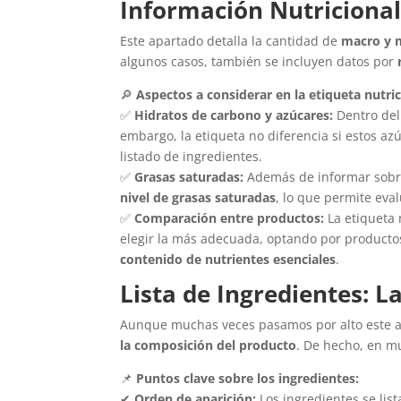
Información Nutricional
Este apartado detalla la cantidad de
macro y 
algunos casos, también se incluyen datos por
🔎
Aspectos a considerar en la etiqueta nutric
✅
Hidratos de carbono y azúcares:
Dentro del 
embargo, la etiqueta no diferencia si estos a
listado de ingredientes.
✅
Grasas saturadas:
Además de informar sobre 
nivel de grasas saturadas
, lo que permite eva
✅
Comparación entre productos:
La etiqueta 
elegir la más adecuada, optando por product
contenido de nutrientes esenciales
.
Lista de Ingredientes: L
Aunque muchas veces pasamos por alto este 
la composición del producto
. De hecho, en 
📌
Puntos clave sobre los ingredientes:
✔
Orden de aparición:
Los ingredientes se lis