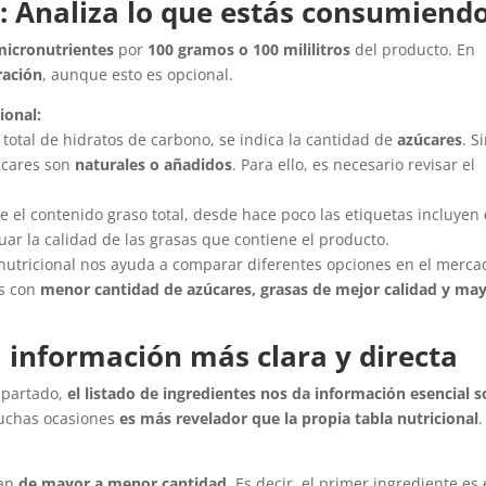
: Analiza lo que estás consumiend
micronutrientes
por
100 gramos o 100 mililitros
del producto. En
ración
, aunque esto es opcional.
ional:
total de hidratos de carbono, se indica la cantidad de
azúcares
. S
zúcares son
naturales o añadidos
. Para ello, es necesario revisar el
el contenido graso total, desde hace poco las etiquetas incluyen
luar la calidad de las grasas que contiene el producto.
nutricional nos ayuda a comparar diferentes opciones en el merca
os con
menor cantidad de azúcares, grasas de mejor calidad y ma
a información más clara y directa
apartado,
el listado de ingredientes nos da información esencial 
muchas ocasiones
es más revelador que la propia tabla nutricional
.
tan
de mayor a menor cantidad
. Es decir, el primer ingrediente es 